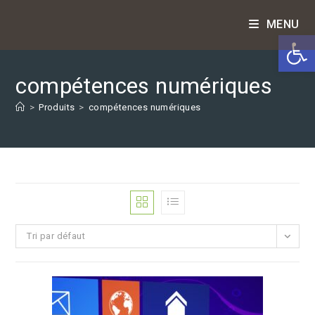
Skip
MENU
to
Ouv
content
compétences numériques
>
Produits
>
compétences numériques
Tri par défaut