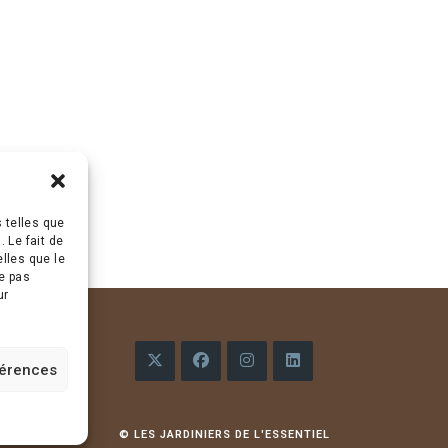
s telles que
 Le fait de
lles que le
ne pas
ur
férences
S’ouvre
S’ouvre
S’ouvre
S’ouvre
dans
dans
dans
dans
© LES JARDINIERS DE L'ESSENTIEL
un
un
un
un