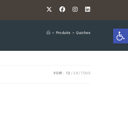
Ouv
>
Produits
>
Quiches
VOIR :
12
24
TOUS