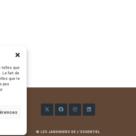
s telles que
 Le fait de
lles que le
ne pas
ur
férences
S’ouvre
S’ouvre
S’ouvre
S’ouvre
dans
dans
dans
dans
© LES JARDINIERS DE L'ESSENTIEL
un
un
un
un