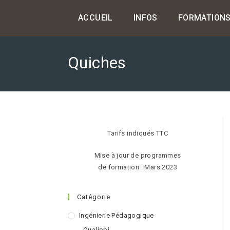
Skip
ACCUEIL
INFOS
FORMATION
to
content
Quiches
Tarifs indiqués TTC
Mise à jour de programmes
de formation : Mars 2023
Catégorie
Ingénierie Pédagogique
Qualiopi