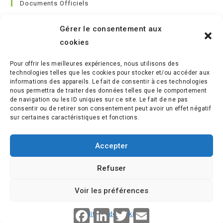
Documents Officiels
Conditions générales de vente
Gérer le consentement aux
Règlement Intérieur
cookies
Charte du Formateur
Référentiel Handicap
Pour offrir les meilleures expériences, nous utilisons des
Médiateur de la consommation
technologies telles que les cookies pour stocker et/ou accéder aux
Indicateurs Qualité
informations des appareils. Le fait de consentir à ces technologies
nous permettra de traiter des données telles que le comportement
de navigation ou les ID uniques sur ce site. Le fait de ne pas
consentir ou de retirer son consentement peut avoir un effet négatif
sur certaines caractéristiques et fonctions.
Accepter
Refuser
S’ouvre
S’ouvre
S’ouvre
S’ouvre
Voir les préférences
dans
dans
dans
dans
un
un
un
un
F
L
T
E
Politique de cookies
© LES JARDINIERS DE L'ESSENTIEL
nouvel
a
nouvel
i
nouvel
w
nouvel
m