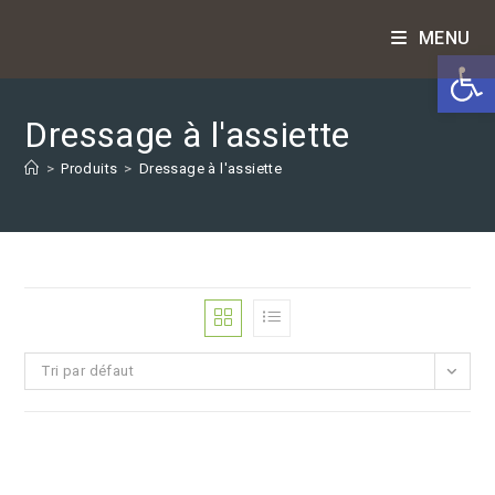
Skip
MENU
to
Ouv
content
Dressage à l'assiette
>
Produits
>
Dressage à l'assiette
Tri par défaut