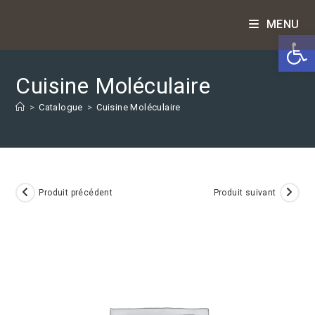
Skip
MENU
to
Ouv
content
Cuisine Moléculaire
>
Catalogue
>
Cuisine Moléculaire
Produit précédent
Produit suivant