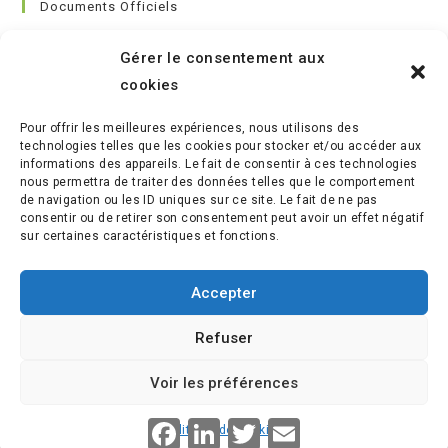
Documents Officiels
Conditions générales de vente
Gérer le consentement aux
Règlement Intérieur
cookies
Charte du Formateur
Référentiel Handicap
Pour offrir les meilleures expériences, nous utilisons des
Médiateur de la consommation
technologies telles que les cookies pour stocker et/ou accéder aux
Indicateurs Qualité
informations des appareils. Le fait de consentir à ces technologies
nous permettra de traiter des données telles que le comportement
de navigation ou les ID uniques sur ce site. Le fait de ne pas
consentir ou de retirer son consentement peut avoir un effet négatif
sur certaines caractéristiques et fonctions.
Accepter
Refuser
S’ouvre
S’ouvre
S’ouvre
S’ouvre
Voir les préférences
dans
dans
dans
dans
un
un
un
un
F
L
T
E
Politique de cookies
© LES JARDINIERS DE L'ESSENTIEL
nouvel
a
nouvel
i
nouvel
w
nouvel
m