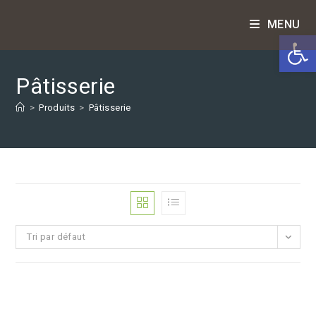
Skip
MENU
to
Ouv
content
Pâtisserie
>
Produits
>
Pâtisserie
Tri par défaut